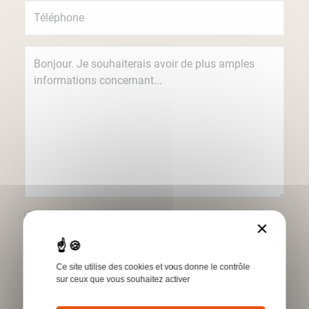
Je souhaite recevoir des informations
×
concernant les produits et services Humbert
par e-mail.
Ce site utilise des cookies et vous donne le contrôle
*Champs obligatoires
sur ceux que vous souhaitez activer