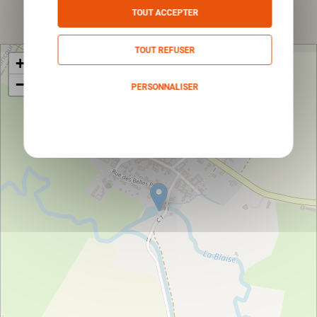
Envoyer
TOUT ACCEPTER
TOUT REFUSER
+
−
PERSONNALISER
Politique de confidentialité