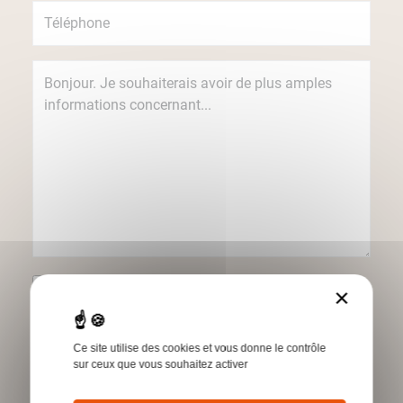
Je souhaite recevoir des informations
×
concernant les produits et services Humbert
par e-mail.
Ce site utilise des cookies et vous donne le contrôle
*Champs obligatoires
sur ceux que vous souhaitez activer