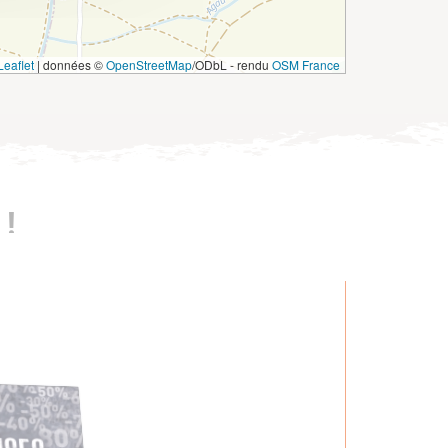
eaflet
|
données ©
OpenStreetMap
/ODbL - rendu
OSM France
!