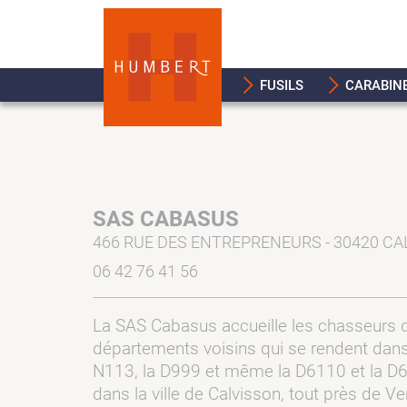
FUSILS
CARABIN
SAS CABASUS
466 RUE DES ENTREPRENEURS - 30420 CA
06 42 76 41 56
La SAS Cabasus accueille les chasseurs 
départements voisins qui se rendent dans ce
N113, la D999 et même la D6110 et la D61
dans la ville de Calvisson, tout près de 