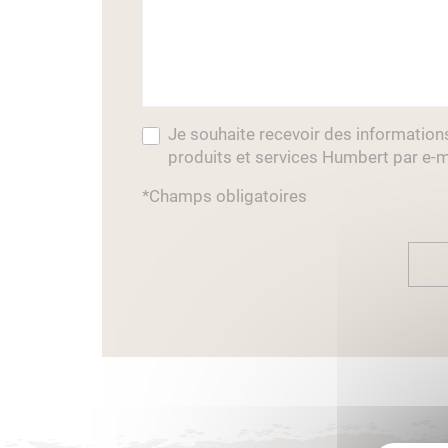
Je souhaite recevoir des information
produits et services Humbert par e-m
*Champs obligatoires