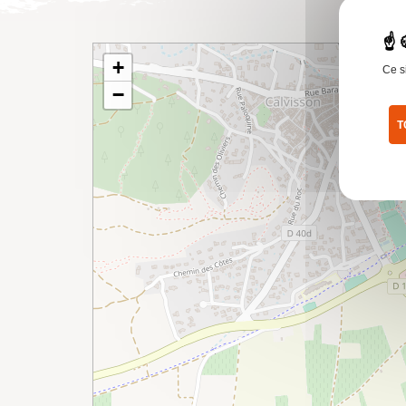
+
Ce s
−
T
Pol