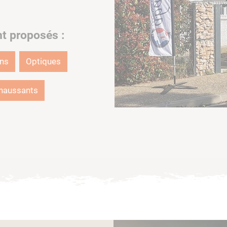
nt proposés :
ons
Optiques
haussants