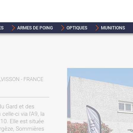
ES
ARMES DE POING
OPTIQUES
MUNITIONS
LVISSON - FRANCE
du Gard et des
lle-ci via l'A9, la
0. Elle est située
Vergèze, Sommières