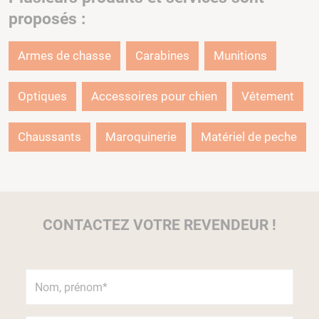
proposés :
Armes de chasse
Carabines
Munitions
Optiques
Accessoires pour chien
Vêtement
Chaussants
Maroquinerie
Matériel de peche
CONTACTEZ VOTRE REVENDEUR !