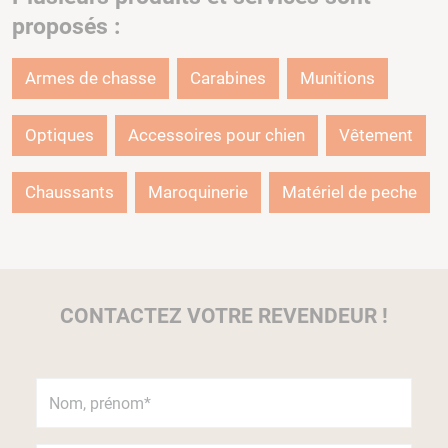
proposés :
Armes de chasse
Carabines
Munitions
Optiques
Accessoires pour chien
Vêtement
Chaussants
Maroquinerie
Matériel de peche
CONTACTEZ VOTRE REVENDEUR !