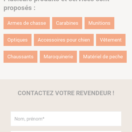
proposés :
Armes de chasse
Carabines
Munitions
Optiques
Accessoires pour chien
Vêtement
Chaussants
Maroquinerie
Matériel de peche
CONTACTEZ VOTRE REVENDEUR !