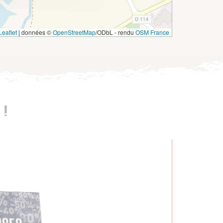
eaflet
|
données ©
OpenStreetMap
/ODbL - rendu
OSM France
!