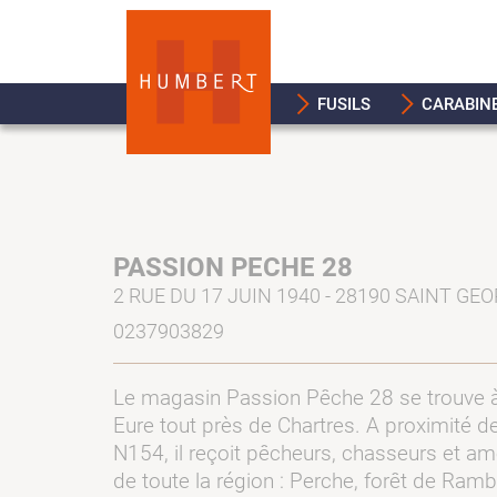
FUSILS
CARABIN
PASSION PECHE 28
2 RUE DU 17 JUIN 1940 - 28190 SAINT GE
0237903829
Le magasin Passion Pêche 28 se trouve à
Eure tout près de Chartres. A proximité de
N154, il reçoit pêcheurs, chasseurs et am
de toute la région : Perche, forêt de Ramb