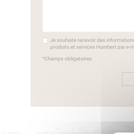
Je souhaite recevoir des information
produits et services Humbert par e-m
*Champs obligatoires