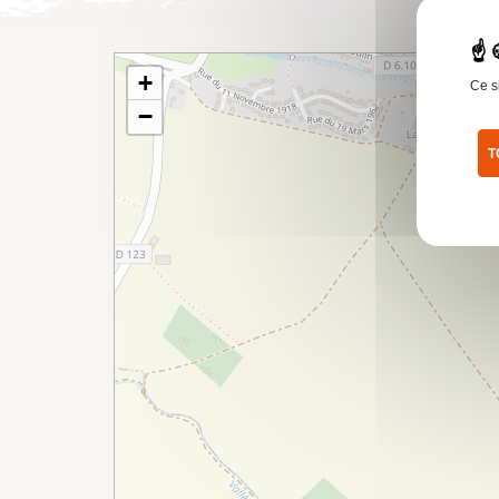
+
Ce s
−
T
Pol