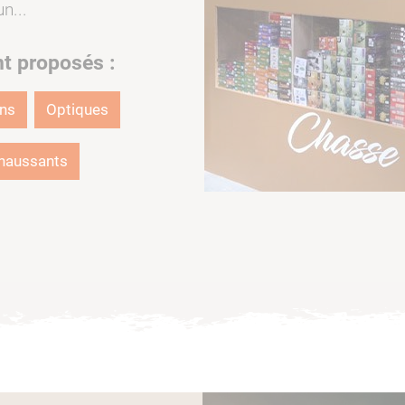
n...
nt proposés :
ons
Optiques
haussants