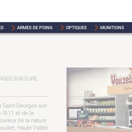
ES
ARMES DE POING
OPTIQUES
MUNITIONS
ORGES SUR EURE
 Saint-Georges-sur-
 l'A11 et de la
oureux de la nature
ouillet, Haute Vallée