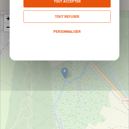
TOUT ACCEPTER
TOUT REFUSER
+
−
PERSONNALISER
Politique de confidentialité