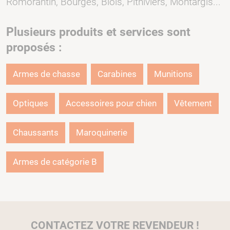
Romorantin, Bourges, Blois, Pithiviers, Montargis...
Plusieurs produits et services sont
proposés :
Armes de chasse
Carabines
Munitions
Optiques
Accessoires pour chien
Vêtement
Chaussants
Maroquinerie
Armes de catégorie B
CONTACTEZ VOTRE REVENDEUR !