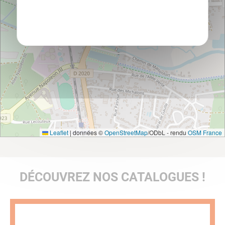
Politique de confidentialité
Leaflet
|
données ©
OpenStreetMap
/ODbL - rendu
OSM France
DÉCOUVREZ NOS CATALOGUES !