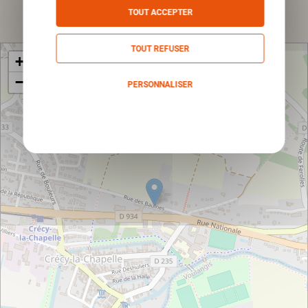
Envoyer
TOUT ACCEPTER
TOUT REFUSER
+
−
PERSONNALISER
Politique de confidentialité