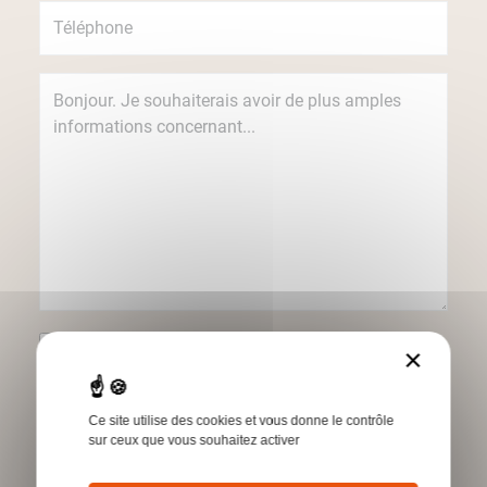
Je souhaite recevoir des informations
×
concernant les produits et services Humbert
par e-mail.
Ce site utilise des cookies et vous donne le contrôle
*Champs obligatoires
sur ceux que vous souhaitez activer