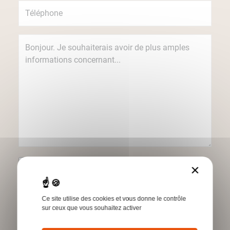
Je souhaite recevoir des informations
×
concernant les produits et services Humbert
par e-mail.
Ce site utilise des cookies et vous donne le contrôle
*Champs obligatoires
sur ceux que vous souhaitez activer