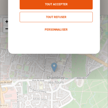
Envoyer
TOUT ACCEPTER
TOUT REFUSER
+
−
PERSONNALISER
Politique de confidentialité