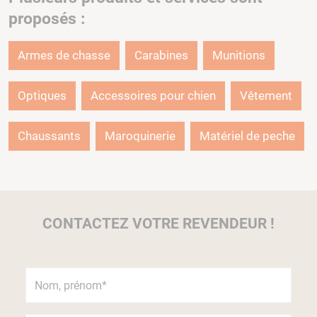
proposés :
Armes de chasse
Carabines
Munitions
Optiques
Accessoires pour chien
Vêtement
Chaussants
Maroquinerie
Matériel de peche
CONTACTEZ VOTRE REVENDEUR !