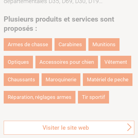
départementales D35, D69, D30, D19…
Plusieurs produits et services sont
proposés :
Armes de chasse
Carabines
Munitions
Optiques
Accessoires pour chien
Vêtement
Chaussants
Maroquinerie
Matériel de peche
Réparation, réglages armes
Tir sportif
Visiter le site web