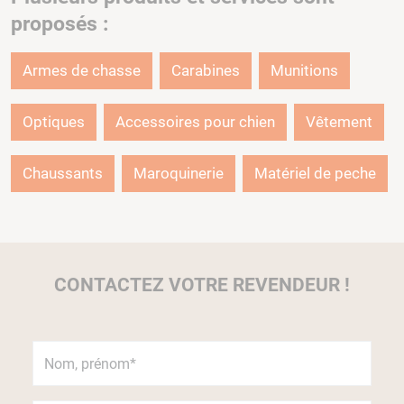
proposés :
Armes de chasse
Carabines
Munitions
Optiques
Accessoires pour chien
Vêtement
Chaussants
Maroquinerie
Matériel de peche
CONTACTEZ VOTRE REVENDEUR !