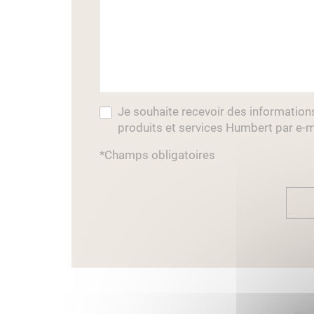
Je souhaite recevoir des information
produits et services Humbert par e-m
*Champs obligatoires