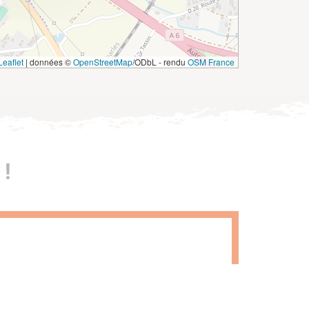
eaflet
|
données ©
OpenStreetMap
/ODbL - rendu
OSM France
!