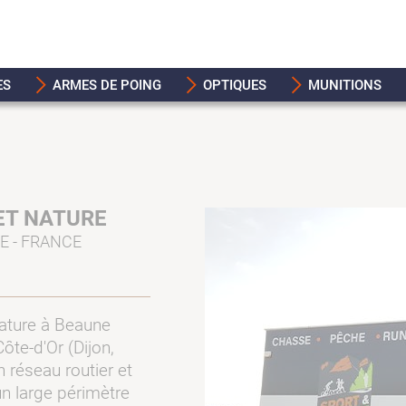
ES
ARMES DE POING
OPTIQUES
MUNITIONS
ET NATURE
E - FRANCE
Nature à Beaune
Côte-d'Or (Dijon,
n réseau routier et
un large périmètre