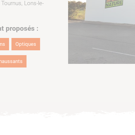
 Tournus, Lons-le-
nt proposés :
ons
Optiques
haussants