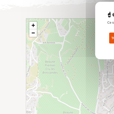
Ce s
+
−
T
Pol