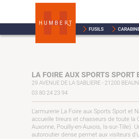
FUSILS
CARABIN
LA FOIRE AUX SPORTS SPORT 
29 AVENUE DE LA SABLIERE - 21200 BEAUN
03 80 24 23 94
L'armurerie La Foire aux Sports Sport et 
accueille tireurs et chasseurs de toute la 
Auxonne, Pouilly-en-Auxois, Is-sur-Tille). U
autoroutier dense permet aux visiteurs d'