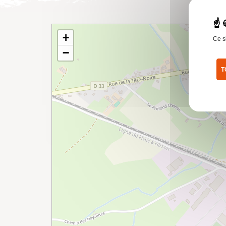
+
Ce s
−
T
Pol