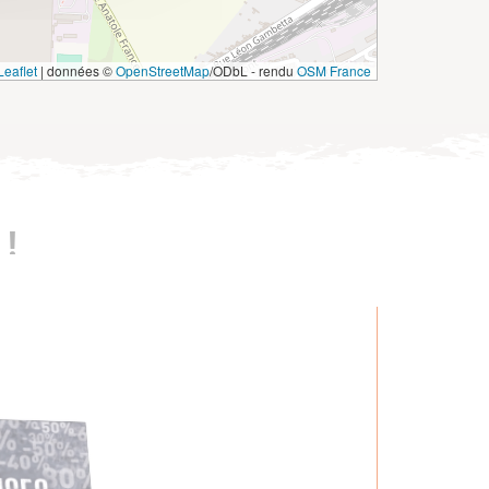
eaflet
|
données ©
OpenStreetMap
/ODbL - rendu
OSM France
!