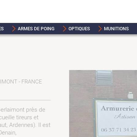
ES
ARMES DE POING
OPTIQUES
MUNITIONS
AIMONT - FRANCE
Berlaimont près de
eille tireurs et
ut, Ardennes). Il est
Denain,