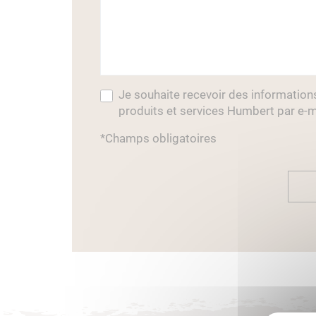
Je souhaite recevoir des information
produits et services Humbert par e-m
*Champs obligatoires