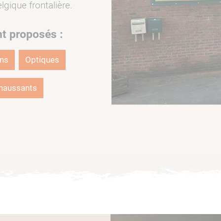
lgique frontalière.
nt proposés :
ons
Optiques
haussants