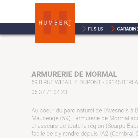
FUSILS
CARABIN
ARMURERIE DE MORMAL
69 B RUE WIBAILLE DUPONT - 59145 BERL
06 37 71 34 23
Au coeur du parc naturel de l'Avesnois à 
Maubeuge (59), l'armurerie de Mormal accu
chasseurs de toute la région (Scarpe Esca
facile de s'y rendre depuis l'A2 (Cambrai, 