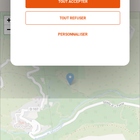
TOUT ACCEPTER
TOUT REFUSER
+
−
PERSONNALISER
Politique de confidentialité