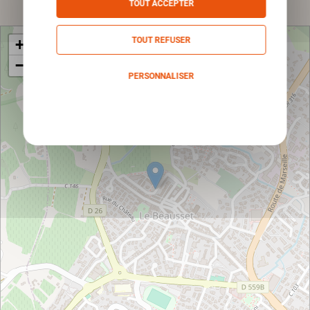
TOUT ACCEPTER
TOUT REFUSER
+
−
PERSONNALISER
Politique de confidentialité