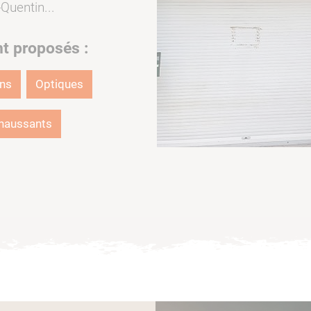
Quentin...
nt proposés :
ons
Optiques
haussants