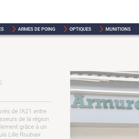
ES
ARMES DE POING
OPTIQUES
MUNITIONS
E
rès de l'A21 entre
asseurs de la région
ilement grâce à un
is Lille Roubaix