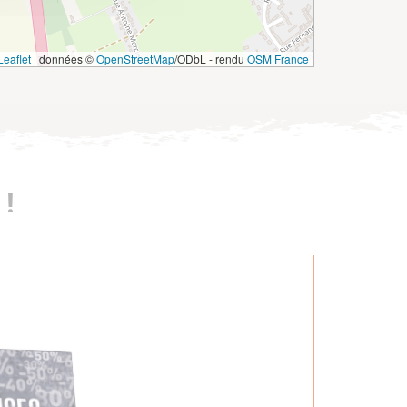
eaflet
|
données ©
OpenStreetMap
/ODbL - rendu
OSM France
!