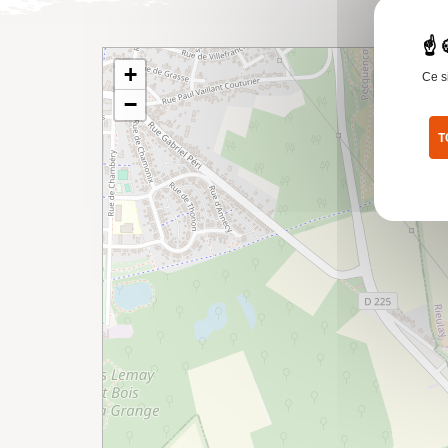
+
Ce s
−
T
Pol