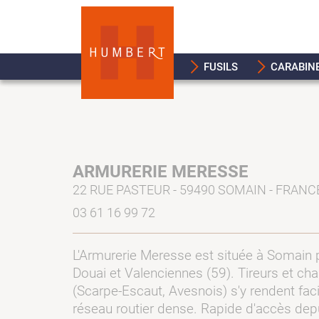
FUSILS
CARABIN
ARMURERIE MERESSE
22 RUE PASTEUR - 59490 SOMAIN - FRANC
03 61 16 99 72
L'Armurerie Meresse est située à Somain p
Douai et Valenciennes (59). Tireurs et ch
(Scarpe-Escaut, Avesnois) s'y rendent fac
réseau routier dense. Rapide d'accès depu