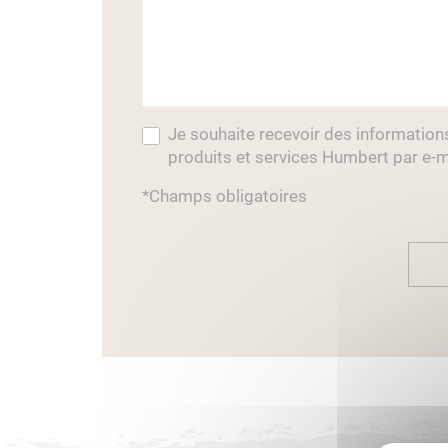
Je souhaite recevoir des information
produits et services Humbert par e-m
*Champs obligatoires