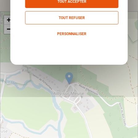
TOUT ACCEPTER
TOUT REFUSER
+
−
PERSONNALISER
Politique de confidentialité