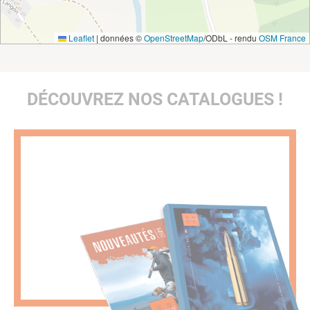
Leaflet
|
données ©
OpenStreetMap
/ODbL - rendu
OSM France
DÉCOUVREZ NOS CATALOGUES !