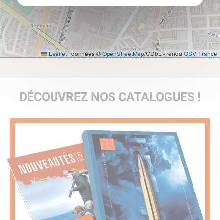
Leaflet
|
données ©
OpenStreetMap
/ODbL - rendu
OSM France
DÉCOUVREZ NOS CATALOGUES !