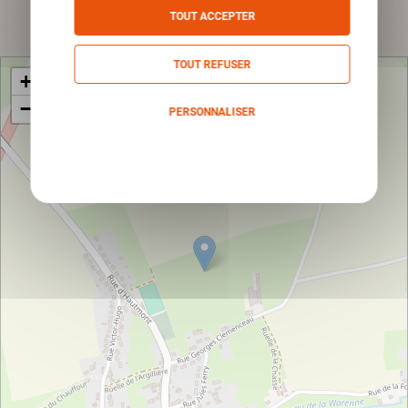
Envoyer
TOUT ACCEPTER
TOUT REFUSER
+
−
PERSONNALISER
Politique de confidentialité