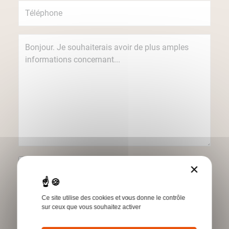
Je souhaite recevoir des informations
×
concernant les produits et services Humbert
par e-mail.
Ce site utilise des cookies et vous donne le contrôle
*Champs obligatoires
sur ceux que vous souhaitez activer