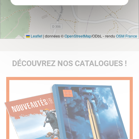
Leaflet
|
données ©
OpenStreetMap
/ODbL - rendu
OSM France
DÉCOUVREZ NOS CATALOGUES !