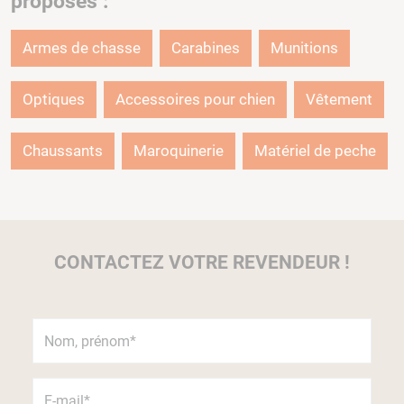
proposés :
Armes de chasse
Carabines
Munitions
Optiques
Accessoires pour chien
Vêtement
Chaussants
Maroquinerie
Matériel de peche
CONTACTEZ VOTRE REVENDEUR !