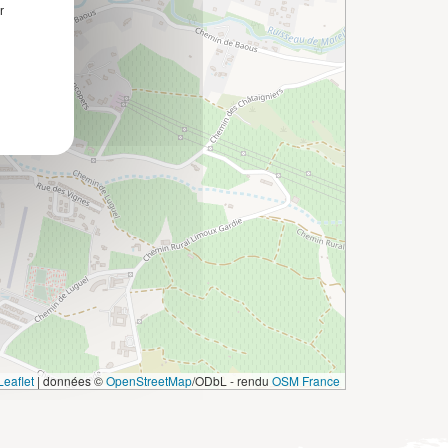
r
eaflet
|
données ©
OpenStreetMap
/ODbL - rendu
OSM France