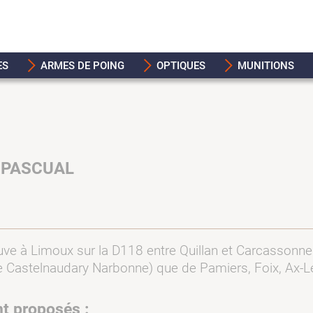
ES
ARMES DE POING
OPTIQUES
MUNITIONS
 PASCUAL
uve à Limoux sur la D118 entre Quillan et Carcassonne.
se Castelnaudary Narbonne) que de Pamiers, Foix, Ax-L
nt proposés :