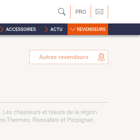
PRO
ACCESSOIRES
ACTU
REVENDEURS
Autres revendeurs
 Les chasseurs et tireurs de la région
es-Thermes, Rivesaltes et Perpignan.