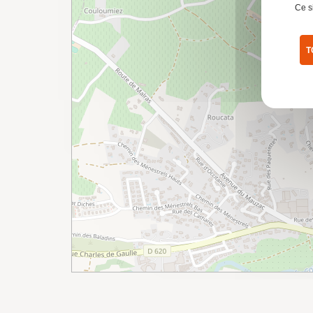
Ce s
T
Pol