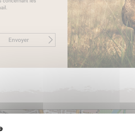
s concernant les
ail.
Envoyer