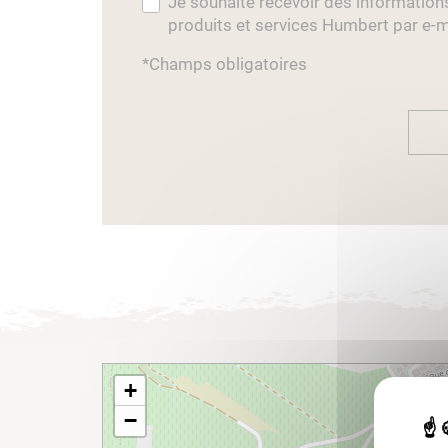
Je souhaite recevoir des information
produits et services Humbert par e-m
*Champs obligatoires
+
−