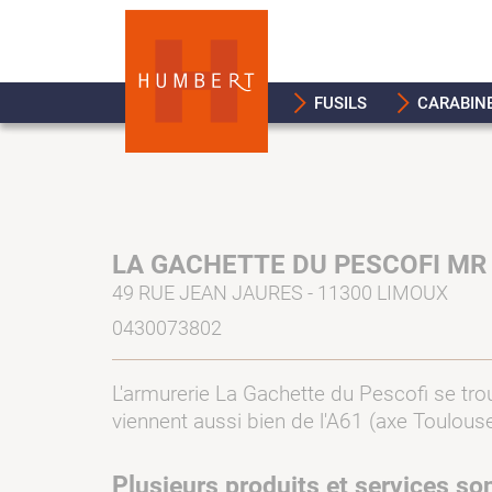
FUSILS
CARABIN
LA GACHETTE DU PESCOFI MR
49 RUE JEAN JAURES - 11300 LIMOUX
0430073802
L'armurerie La Gachette du Pescofi se tro
viennent aussi bien de l'A61 (axe Toulou
Plusieurs produits et services so