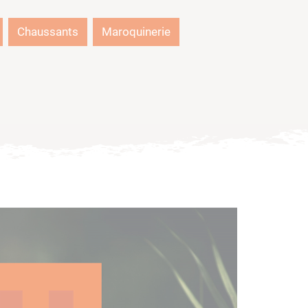
Chaussants
Maroquinerie