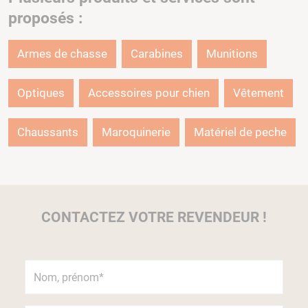
proposés :
Armes de chasse
Carabines
Munitions
Optiques
Accessoires pour chien
Vêtement
Chaussants
Maroquinerie
Matériel de peche
CONTACTEZ VOTRE REVENDEUR !