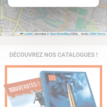
Leaflet
|
données ©
OpenStreetMap
/ODbL - rendu
OSM France
DÉCOUVREZ NOS CATALOGUES !