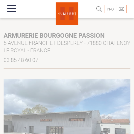
PRO
ARMURERIE BOURGOGNE PASSION
5 AVENUE FRANCHET DESPEREY - 71880 CHATENOY
LE ROYAL - FRANCE
03 85 48 60 07