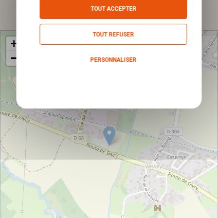
Envoyer
TOUT ACCEPTER
TOUT REFUSER
+
−
PERSONNALISER
Politique de confidentialité