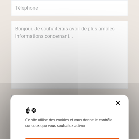
Je souhaite recevoir des informations
×
concernant les produits et services Humbert
par e-mail.
Ce site utilise des cookies et vous donne le contrôle
*Champs obligatoires
sur ceux que vous souhaitez activer