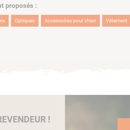
nt proposés :
ons
Optiques
Accessoires pour chien
Vêtement
EVENDEUR !