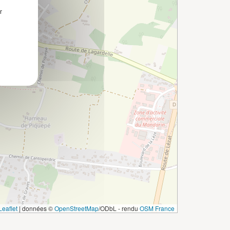
r
eaflet
|
données ©
OpenStreetMap
/ODbL - rendu
OSM France