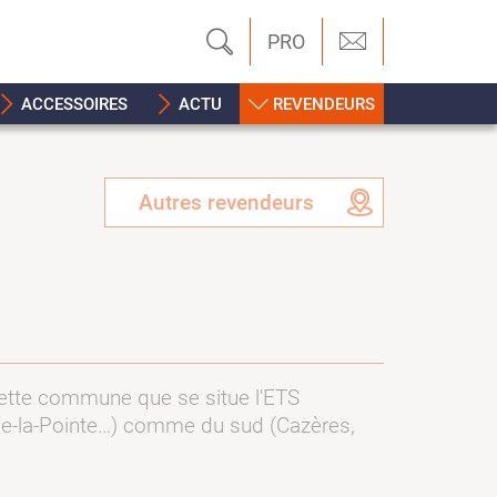
PRO
ACCESSOIRES
ACTU
REVENDEURS
Autres revendeurs
cette commune que se situe l'ETS
ice-la-Pointe…) comme du sud (Cazères,