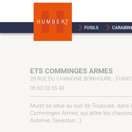
FUSILS
CARABIN
ETS COMMINGES ARMES
28 RUE DU CHANOINE BONHOURE - 31600
06 62 03 55 40
Muret se situe au sud de Toulouse, dans 
Comminges Armes, qui attire les chasseur
Auterive, Saverdun...).