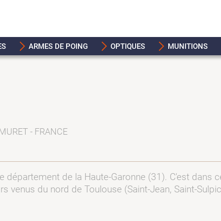
ES
ARMES DE POING
OPTIQUES
MUNITIONS
 MURET - FRANCE
le département de la Haute-Garonne (31). C'est dans 
s venus du nord de Toulouse (Saint-Jean, Saint-Sulp