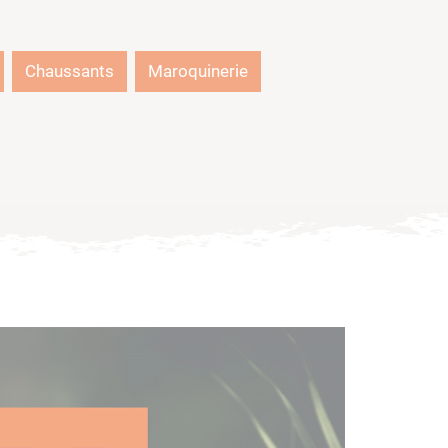
Chaussants
Maroquinerie