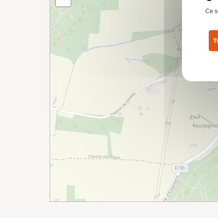
Ce s
T
Pol