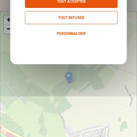
TOUT ACCEPTER
TOUT REFUSER
+
−
PERSONNALISER
Politique de confidentialité