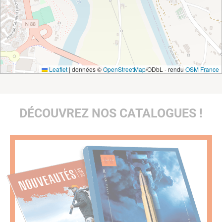
Leaflet
|
données ©
OpenStreetMap
/ODbL - rendu
OSM France
DÉCOUVREZ NOS CATALOGUES !