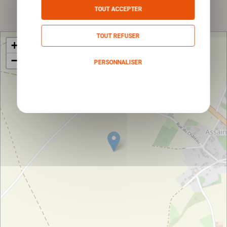
Envoyer
TOUT ACCEPTER
TOUT REFUSER
+
−
PERSONNALISER
Politique de confidentialité