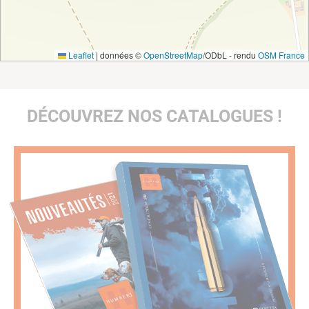
Leaflet
|
données ©
OpenStreetMap
/ODbL - rendu
OSM France
DÉCOUVREZ NOS CATALOGUES !