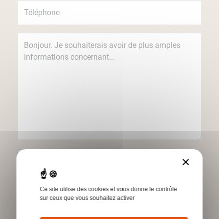
Je souhaite recevoir des informations
×
concernant les produits et services Humbert
par e-mail.
Ce site utilise des cookies et vous donne le contrôle
*Champs obligatoires
sur ceux que vous souhaitez activer