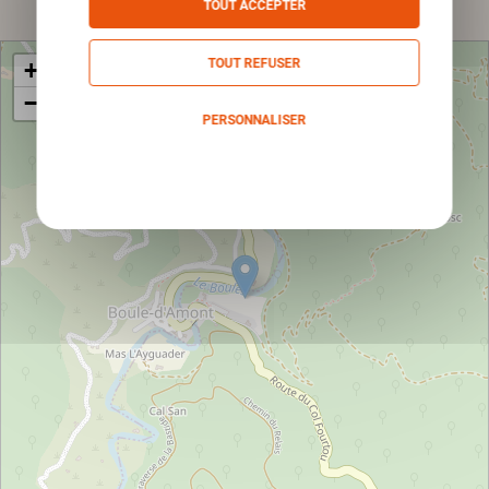
TOUT ACCEPTER
TOUT REFUSER
+
−
PERSONNALISER
Politique de confidentialité