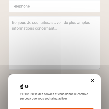
Je souhaite recevoir des informations
×
concernant les produits et services Humbert
par e-mail.
Ce site utilise des cookies et vous donne le contrôle
*Champs obligatoires
sur ceux que vous souhaitez activer