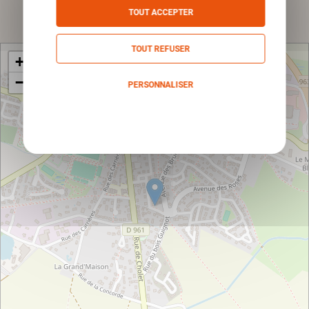
Envoyer
TOUT ACCEPTER
TOUT REFUSER
+
−
PERSONNALISER
Politique de confidentialité