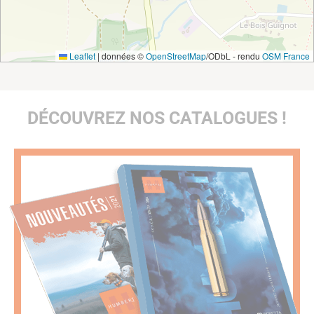
Leaflet
|
données ©
OpenStreetMap
/ODbL - rendu
OSM France
DÉCOUVREZ NOS CATALOGUES !