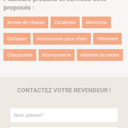
proposés :
Armes de chasse
Carabines
Munitions
Optiques
Accessoires pour chien
Vêtement
Chaussants
Maroquinerie
Matériel de peche
CONTACTEZ VOTRE REVENDEUR !