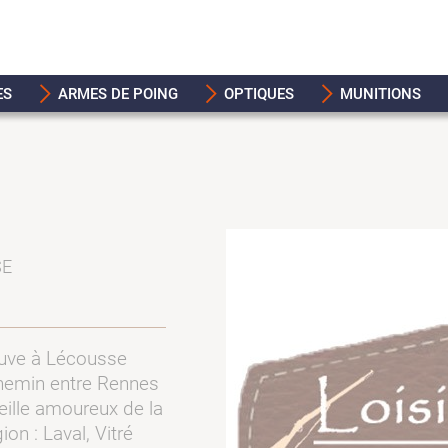
ES
ARMES DE POING
OPTIQUES
MUNITIONS
SE
rouve à Lécousse
hemin entre Rennes
eille amoureux de la
ion : Laval, Vitré