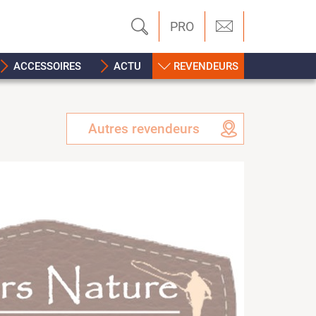
PRO
ACCESSOIRES
ACTU
REVENDEURS
Autres revendeurs
Previous
Next