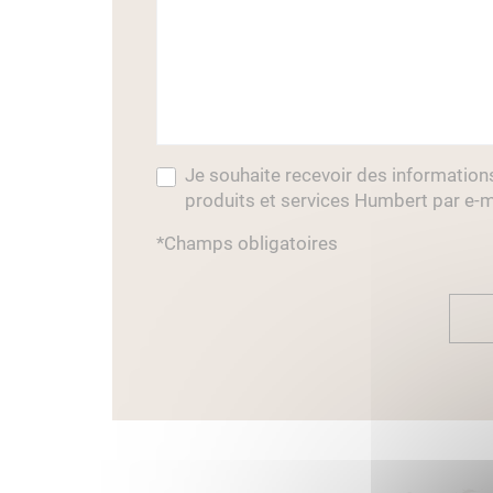
Je souhaite recevoir des information
produits et services Humbert par e-m
*Champs obligatoires