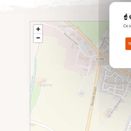
Ce s
+
−
T
Pol