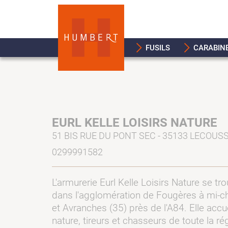
FUSILS
CARABIN
EURL KELLE LOISIRS NATURE
51 BIS RUE DU PONT SEC - 35133 LECOUS
0299991582
L'armurerie Eurl Kelle Loisirs Nature se t
dans l'agglomération de Fougères à mi-c
et Avranches (35) près de l'A84. Elle accu
nature, tireurs et chasseurs de toute la rég