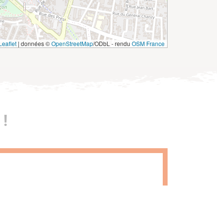
eaflet
|
données ©
OpenStreetMap
/ODbL - rendu
OSM France
!