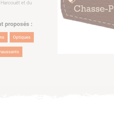
 Harcouët et du
nt proposés :
ons
Optiques
haussants