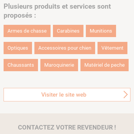
Plusieurs produits et services sont
proposés :
Armes de chasse
Carabines
Munitions
Optiques
Accessoires pour chien
Vêtement
Chaussants
Maroquinerie
Matériel de peche
Visiter le site web
CONTACTEZ VOTRE REVENDEUR !