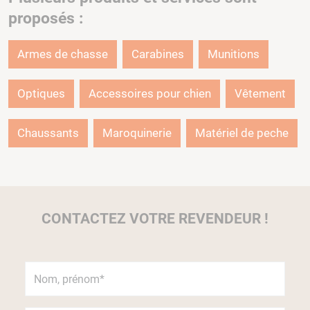
proposés :
Armes de chasse
Carabines
Munitions
Optiques
Accessoires pour chien
Vêtement
Chaussants
Maroquinerie
Matériel de peche
CONTACTEZ VOTRE REVENDEUR !