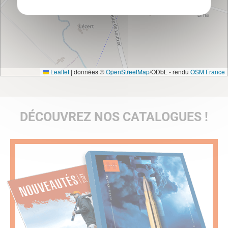
Leaflet
|
données ©
OpenStreetMap
/ODbL - rendu
OSM France
DÉCOUVREZ NOS CATALOGUES !