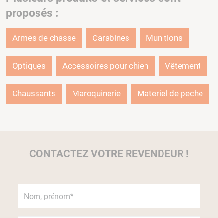
proposés :
Armes de chasse
Carabines
Munitions
Optiques
Accessoires pour chien
Vêtement
Chaussants
Maroquinerie
Matériel de peche
CONTACTEZ VOTRE REVENDEUR !