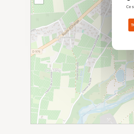
Ce s
T
Pol