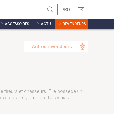
PRO
ACCESSOIRES
ACTU
REVENDEURS
Autres revendeurs
de tireurs et chasseurs. Elle possède un
rc naturel régional des Baronnies