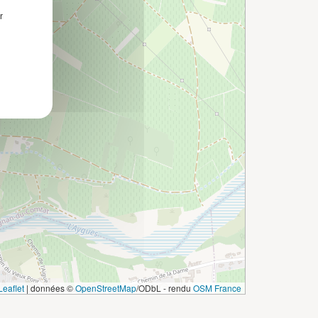
r
eaflet
|
données ©
OpenStreetMap
/ODbL - rendu
OSM France