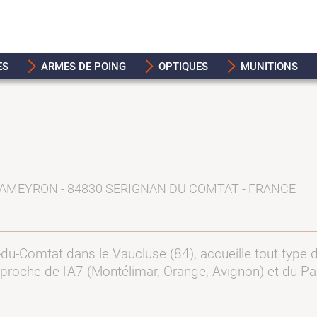
ES
ARMES DE POING
OPTIQUES
MUNITIONS
RAMEYRON - 84830 SERIGNAN DU COMTAT - FRANCE
-du-Comtat dans le Vaucluse (84), accueille tout type 
n proche de l'A7 (Montélimar, Orange, Avignon) et du Pa