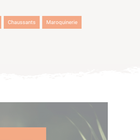
Chaussants
Maroquinerie