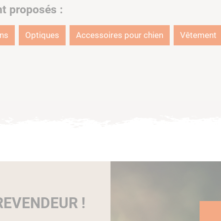
nt proposés :
ons
Optiques
Accessoires pour chien
Vêtement
EVENDEUR !