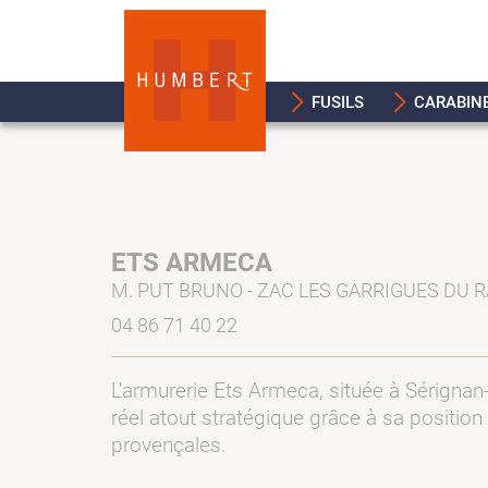
FUSILS
CARABIN
ETS ARMECA
M. PUT BRUNO - ZAC LES GARRIGUES DU 
04 86 71 40 22
L'armurerie Ets Armeca, située à Sérignan
réel atout stratégique grâce à sa positio
provençales.