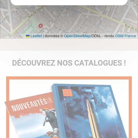
Leaflet
|
données ©
OpenStreetMap
/ODbL - rendu
OSM France
DÉCOUVREZ NOS CATALOGUES !