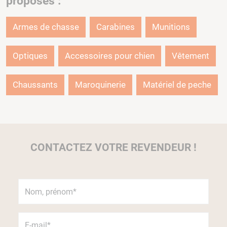
proposés :
Armes de chasse
Carabines
Munitions
Optiques
Accessoires pour chien
Vêtement
Chaussants
Maroquinerie
Matériel de peche
CONTACTEZ VOTRE REVENDEUR !