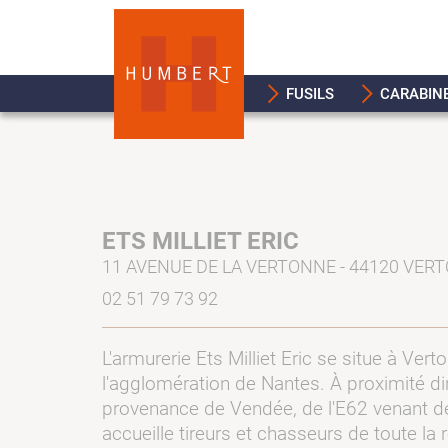
FUSILS
CARABIN
ETS MILLIET ERIC
11 AVENUE DE LA VERTONNE - 44120 VERT
02 51 79 73 92
L'armurerie Ets Milliet Eric se situe à Ver
l'agglomération de Nantes. À proximité di
provenance de Vendée, de l'E62 venant de 
accueille tireurs et chasseurs de toute la 