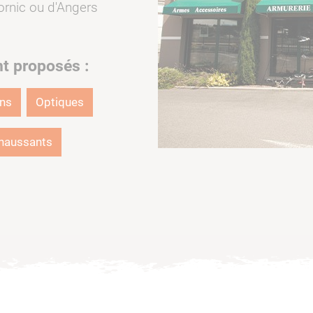
ornic ou d'Angers
nt proposés :
ons
Optiques
haussants