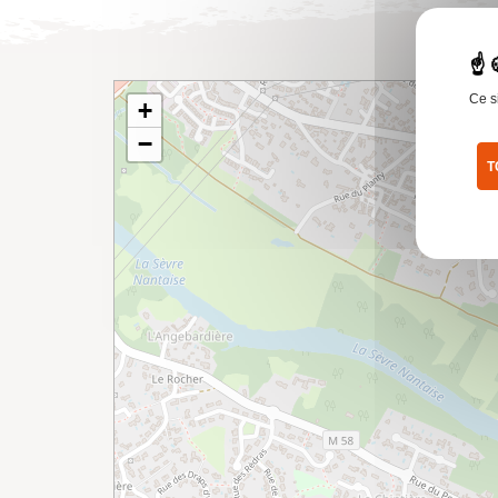
Ce s
+
−
T
Pol