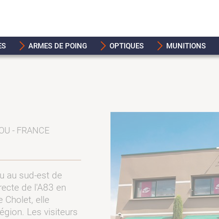
ES
ARMES DE POING
OPTIQUES
MUNITIONS
OU - FRANCE
tou au sud-est de
recte de l'A83 en
Cholet, elle
région. Les visiteurs