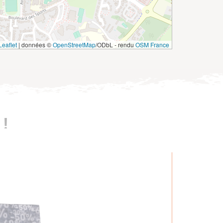
eaflet
|
données ©
OpenStreetMap
/ODbL - rendu
OSM France
!