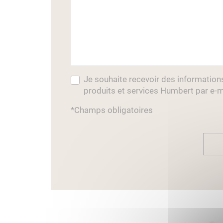
Je souhaite recevoir des information
produits et services Humbert par e-m
*Champs obligatoires