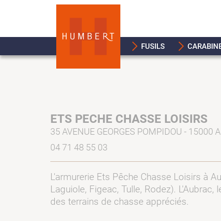
FUSILS
CARABIN
ETS PECHE CHASSE LOISIRS
35 AVENUE GEORGES POMPIDOU - 15000 A
04 71 48 55 03
L'armurerie Ets Pêche Chasse Loisirs à Aur
Laguiole, Figeac, Tulle, Rodez). L'Aubrac
des terrains de chasse appréciés.