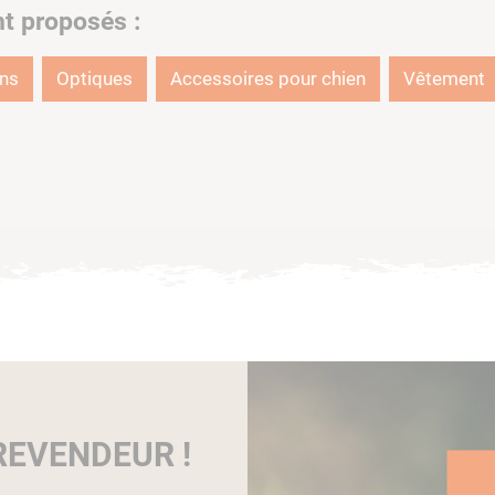
nt proposés :
ons
Optiques
Accessoires pour chien
Vêtement
EVENDEUR !