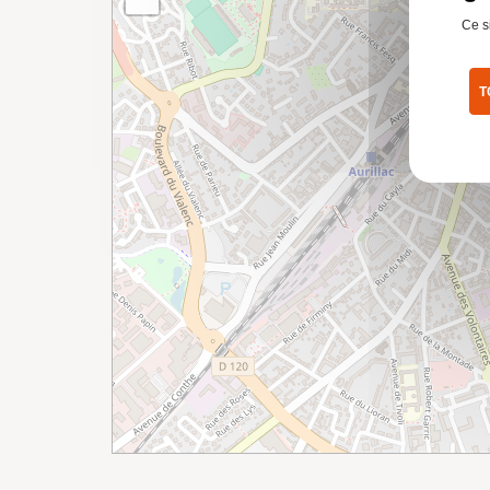
Ce s
T
Pol