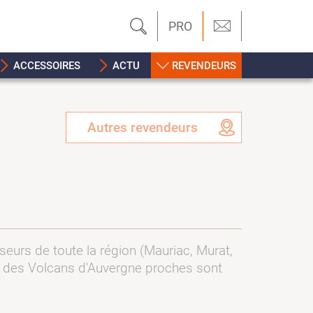
PRO
ACCESSOIRES
ACTU
REVENDEURS
Autres revendeurs
sseurs de toute la région (Mauriac, Murat,
arc des Volcans d'Auvergne proches sont