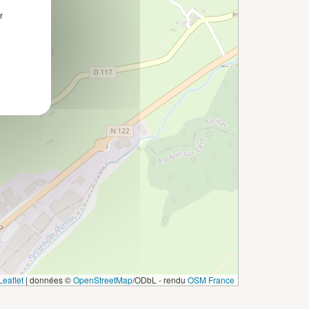
r
eaflet
|
données ©
OpenStreetMap
/ODbL - rendu
OSM France