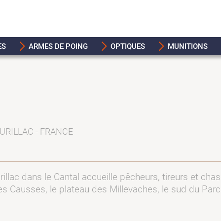
ES
ARMES DE POING
OPTIQUES
MUNITIONS
URILLAC - FRANCE
illac dans le Cantal accueille pêcheurs, tireurs et cha
, les Causses, le plateau des Millevaches, le sud du P