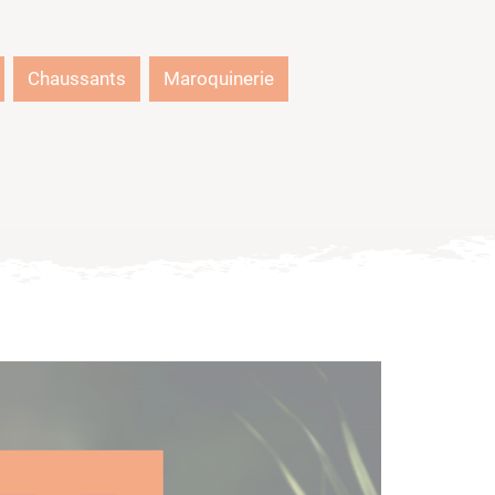
Chaussants
Maroquinerie