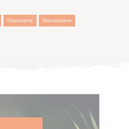
Chaussants
Maroquinerie