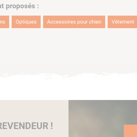
nt proposés :
ons
Optiques
Accessoires pour chien
Vêtement
EVENDEUR !