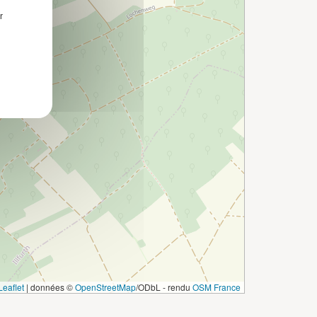
r
eaflet
|
données ©
OpenStreetMap
/ODbL - rendu
OSM France