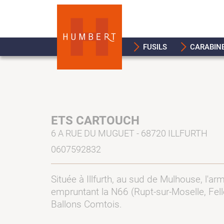
FUSILS
CARABIN
ETS CARTOUCH
6 A RUE DU MUGUET - 68720 ILLFURTH
0607592832
Située à Illfurth, au sud de Mulhouse, l'ar
empruntant la N66 (Rupt-sur-Moselle, Fell
Ballons Comtois.