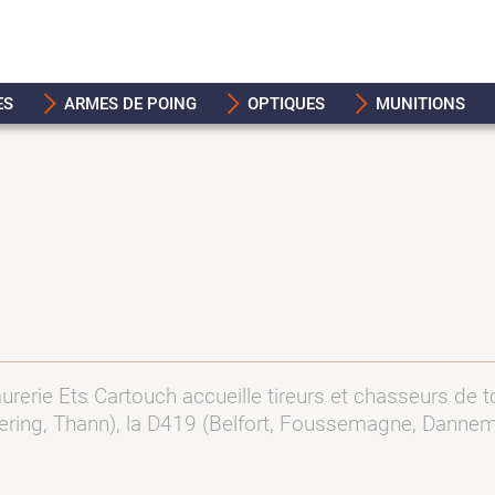
ES
ARMES DE POING
OPTIQUES
MUNITIONS
murerie Ets Cartouch accueille tireurs et chasseurs de t
ering, Thann), la D419 (Belfort, Foussemagne, Dannema