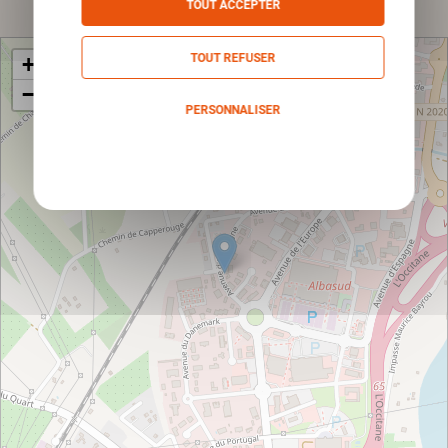
TOUT ACCEPTER
TOUT REFUSER
+
−
PERSONNALISER
Politique de confidentialité