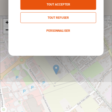
Envoyer
TOUT ACCEPTER
TOUT REFUSER
+
−
PERSONNALISER
Politique de confidentialité