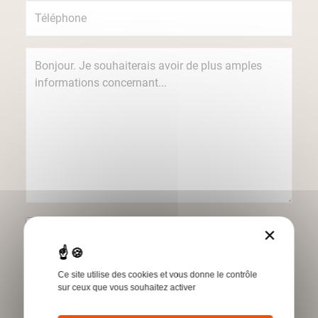
Je souhaite recevoir des informations
×
concernant les produits et services Humbert
par e-mail.
Ce site utilise des cookies et vous donne le contrôle
*Champs obligatoires
sur ceux que vous souhaitez activer