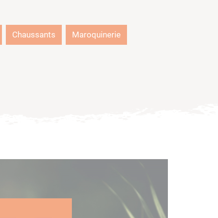
Chaussants
Maroquinerie