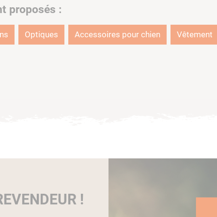
nt proposés :
ons
Optiques
Accessoires pour chien
Vêtement
EVENDEUR !