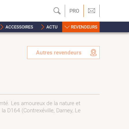
PRO
ACCESSOIRES
ACTU
REVENDEURS
Autres revendeurs
mté. Les amoureux de la nature et
la D164 (Contrexéville, Darney, Le