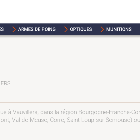
ES
ARMES DE POING
OPTIQUES
MUNITIONS
LERS
ue à Vauvillers, dans la région Bourgogne-Franche-Co
ont, Val-de-Meuse, Corre, Saint-Loup-sur-Semouse) ou 