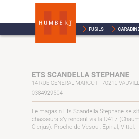
FUSILS
CARABIN
ETS SCANDELLA STEPHANE
14 RUE GENERAL MARCOT - 70210 VAUVIL
0384929504
Le magasin Ets Scandella Stephane se sit
chasseurs s'y rendent via la D417 (Chaum
Clerjus). Proche de Vesoul, Epinal, Vittel.