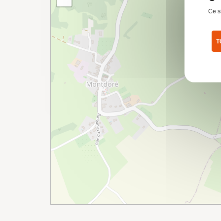
Ce s
T
Pol