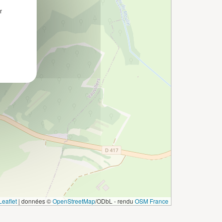
r
eaflet
|
données ©
OpenStreetMap
/ODbL - rendu
OSM France