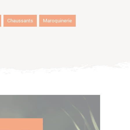
Chaussants
Maroquinerie