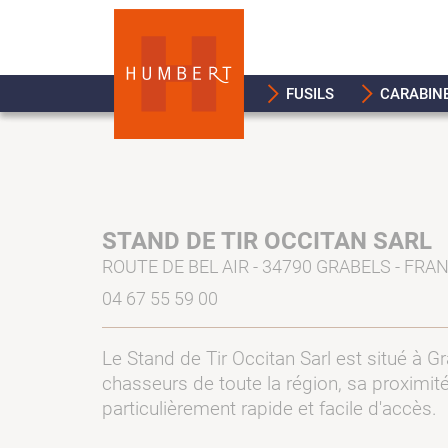
FUSILS
CARABIN
STAND DE TIR OCCITAN SARL
ROUTE DE BEL AIR - 34790 GRABELS - FRA
04 67 55 59 00
Le Stand de Tir Occitan Sarl est situé à Gr
chasseurs de toute la région, sa proximité
particulièrement rapide et facile d'accès.