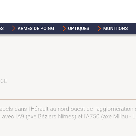
ES
ARMES DE POING
OPTIQUES
MUNITIONS
NCE
abels dans l'Hérault au nord-ouest de l'agglomération de
 avec l'A9 (axe Béziers Nîmes) et l'A750 (axe Millau - L