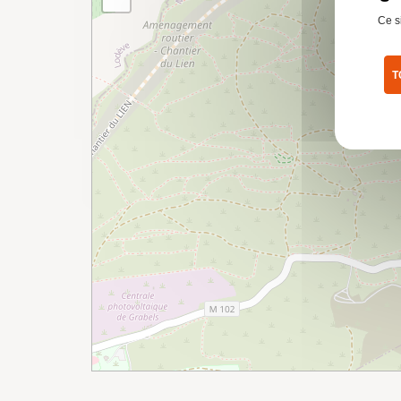
Ce s
T
Pol