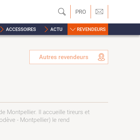
PRO
ACCESSOIRES
ACTU
REVENDEURS
Autres revendeurs
 Montpellier. Il accueille tireurs et
odève - Montpellier) le rend