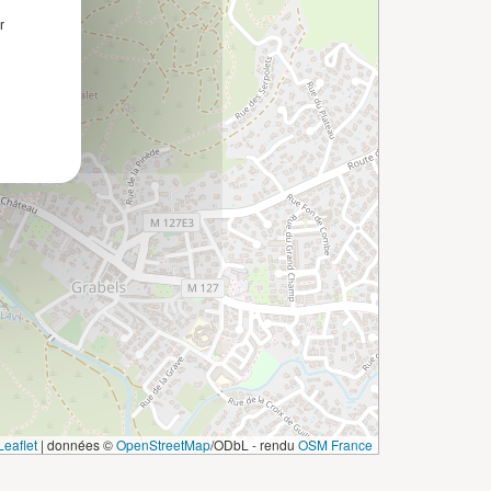
r
eaflet
|
données ©
OpenStreetMap
/ODbL - rendu
OSM France