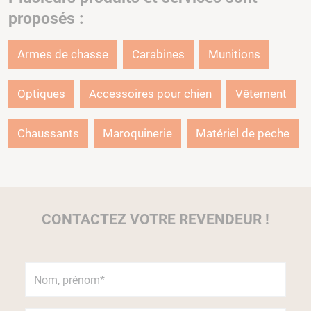
proposés :
Armes de chasse
Carabines
Munitions
Optiques
Accessoires pour chien
Vêtement
Chaussants
Maroquinerie
Matériel de peche
CONTACTEZ VOTRE REVENDEUR !