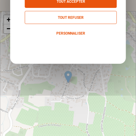
TOUT ACCEPTER
TOUT REFUSER
+
−
PERSONNALISER
Politique de confidentialité