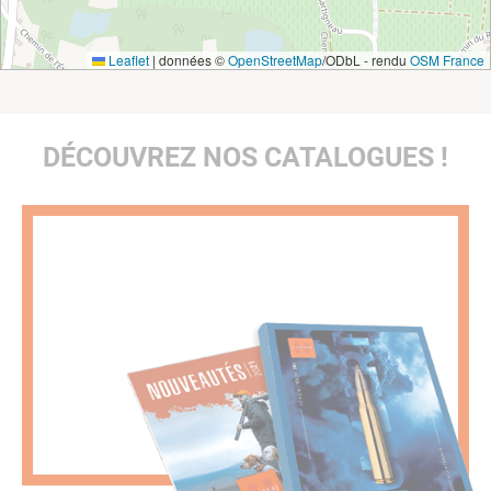
Leaflet
|
données ©
OpenStreetMap
/ODbL - rendu
OSM France
DÉCOUVREZ NOS CATALOGUES !