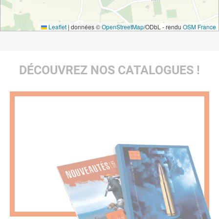
Leaflet
|
données ©
OpenStreetMap
/ODbL - rendu
OSM France
DÉCOUVREZ NOS CATALOGUES !