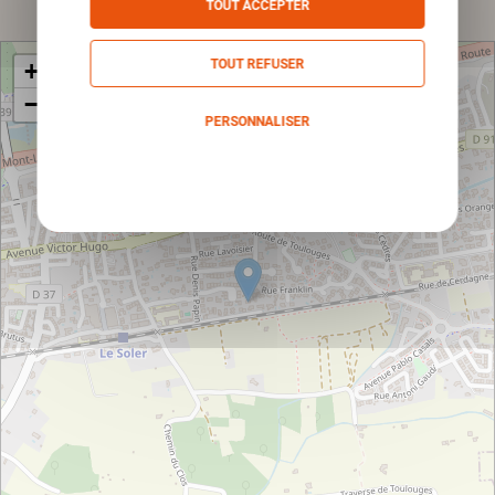
TOUT ACCEPTER
TOUT REFUSER
+
−
PERSONNALISER
Politique de confidentialité