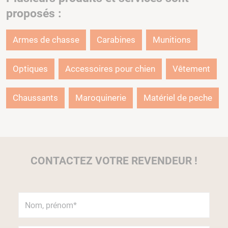
proposés :
Armes de chasse
Carabines
Munitions
Optiques
Accessoires pour chien
Vêtement
Chaussants
Maroquinerie
Matériel de peche
CONTACTEZ VOTRE REVENDEUR !